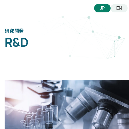
JP
EN
R&D