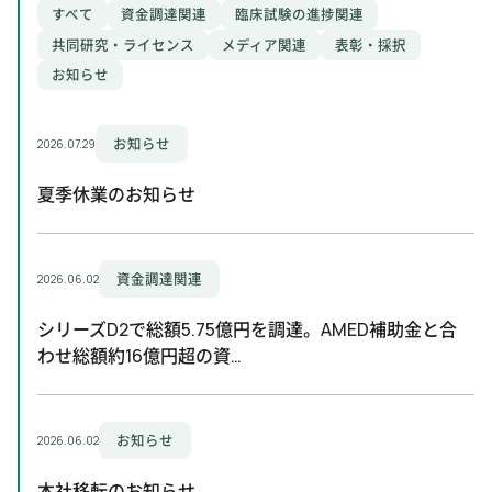
すべて
資金調達関連
臨床試験の進捗関連
共同研究・ライセンス
メディア関連
表彰・採択
お知らせ
お知らせ
2026.07.29
20
夏季休業のお知らせ
シ
わ
資金調達関連
2026.06.02
202
シリーズD2で総額5.75億円を調達。AMED補助金と合
わせ総額約16億円超の資…
当
り
お知らせ
2026.06.02
202
本社移転のお知らせ